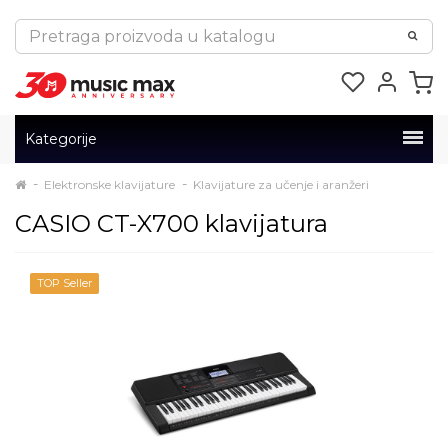
Kategorije
Elektronske klavijature
Klavijature za učenje i aranžeri
CASIO CT-X700 klavijatura
TOP Seller