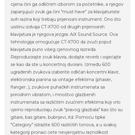
cijena čini ga odličnim izborom za početnike, a njegov
zapanjujući zvuk ga čini "must have" za klavijaturiste
svih razina koji trebaju prijenosni instrument. Ono što
uistinu izdvaja CT-X700 od drugih prijenosnih
klavijatura je njegova jezgra: AiX Sound Source. Ova
tehnologija omogućuje CT-X700 da zvuči poput
klavijatura puno višeg cjenovnog razreda.
Reproducirajte zvuk klavira, dodajte reverb i osjećajte
se kao da ste u koncertnoj dvorani. Između 600
ugrađenih zvukova izaberite odličan koncertni klavir,
elektronska pianina sa vintage efektima (phaser,
flanger...), zvukove puhačkih instrumenata sa
prirodnim vibratom, i mnoštvo glazbenih
instrumenata sa različitim zvučnim efektima koji vrlo
vjerno reproduciraju zvuk "pravog glazbala" kao što su
gitare, bas gitare, bubnjevi, itd. Pomoću tipke
"Category" istražite 600 različitih tonova, a u svakoj
kategoriji pronaći ćete nevjerojatnu raznolikost