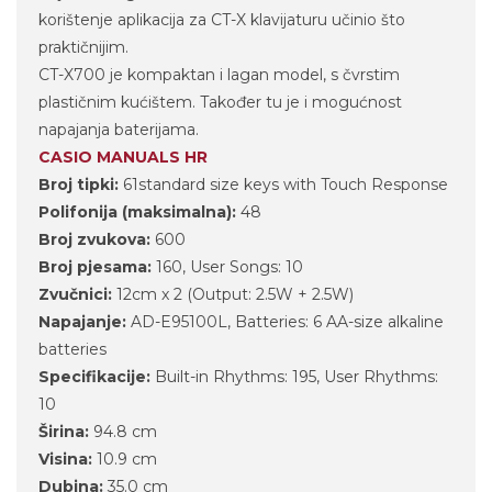
korištenje aplikacija za CT-X klavijaturu učinio što
praktičnijim.
CT-X700 je kompaktan i lagan model, s čvrstim
plastičnim kućištem. Također tu je i mogućnost
napajanja baterijama.
CASIO MANUALS HR
Broj tipki:
61standard size keys with Touch Response
Polifonija (maksimalna):
48
Broj zvukova:
600
Broj pjesama:
160, User Songs: 10
Zvučnici:
12cm x 2 (Output: 2.5W + 2.5W)
Napajanje:
AD-E95100L, Batteries: 6 AA-size alkaline
batteries
Specifikacije:
Built-in Rhythms: 195, User Rhythms:
10
Širina:
94.8 cm
Visina:
10.9 cm
Dubina:
35.0 cm