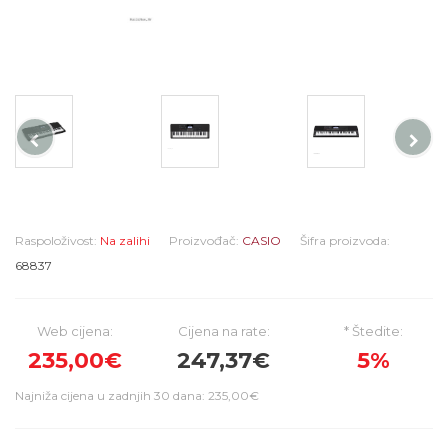
Raspoloživost:
Na zalihi
Proizvođač:
CASIO
Šifra proizvoda:
68837
Web cijena:
Cijena na rate:
* Štedite:
235,00€
247,37€
5%
Najniža cijena u zadnjih 30 dana: 235,00€