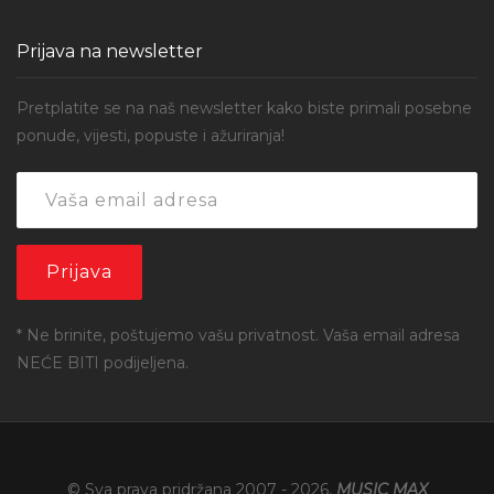
Prijava na newsletter
Pretplatite se na naš newsletter kako biste primali posebne
ponude, vijesti, popuste i ažuriranja!
* Ne brinite, poštujemo vašu privatnost. Vaša email adresa
NEĆE BITI podijeljena.
© Sva prava pridržana 2007 -
2026
,
MUSIC MAX