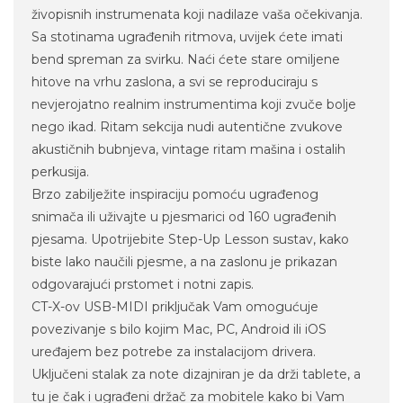
živopisnih instrumenata koji nadilaze vaša očekivanja.
Sa stotinama ugrađenih ritmova, uvijek ćete imati
bend spreman za svirku. Naći ćete stare omiljene
hitove na vrhu zaslona, a svi se reproduciraju s
nevjerojatno realnim instrumentima koji zvuče bolje
nego ikad. Ritam sekcija nudi autentične zvukove
akustičnih bubnjeva, vintage ritam mašina i ostalih
perkusija.
Brzo zabilježite inspiraciju pomoću ugrađenog
snimača ili uživajte u pjesmarici od 160 ugrađenih
pjesama. Upotrijebite Step-Up Lesson sustav, kako
biste lako naučili pjesme, a na zaslonu je prikazan
odgovarajući prstomet i notni zapis.
CT-X-ov USB-MIDI priključak Vam omogućuje
povezivanje s bilo kojim Mac, PC, Android ili iOS
uređajem bez potrebe za instalacijom drivera.
Uključeni stalak za note dizajniran je da drži tablete, a
tu je čak i ugrađeni držač za mobitele kako bi Vam