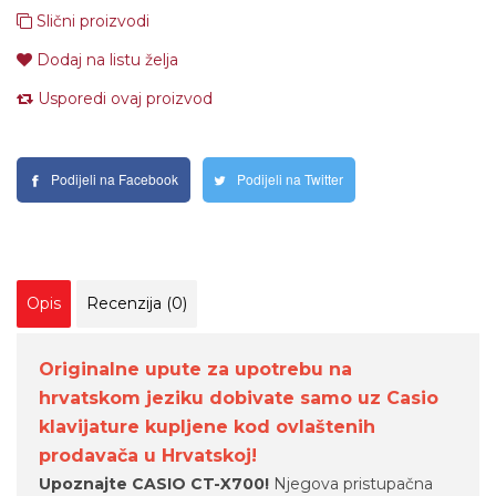
Slični proizvodi
Dodaj na listu želja
Usporedi ovaj proizvod
Podijeli na Facebook
Podijeli na Twitter
Opis
Recenzija (0)
Originalne upute za upotrebu na
hrvatskom jeziku dobivate samo uz Casio
klavijature kupljene kod ovlaštenih
prodavača u Hrvatskoj!
Upoznajte CASIO CT-X700!
Njegova pristupačna