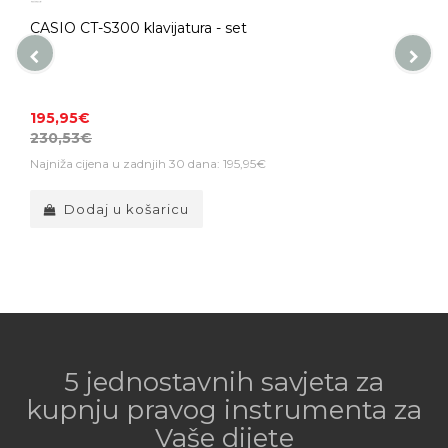
CASIO CT-S300 klavijatura - set
195,95€
230,53€
Najniža cijena u zadnjih 30 dana: 195,95€
Dodaj u košaricu
5 jednostavnih savjeta za
kupnju pravog instrumenta za
Vaše dijete