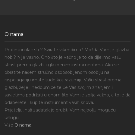
O nama
Profesionalac ste? Svirate vikendima? Možda Vam je glazba
hobi? Nije važno. Ono što je važno je to da dijelimo vašu
strast prema glazbi i glazbenim instrumentima. Ako se
obratite našem stručno osposobljenom osoblju na
raspolaganju imate ljude koji razumiju Vašu strast prema
glazbi, želje i nedoumice te će Vas svojim znanjem i
savjetima podržati u onom što Vam je zbilja važno, a to je da
odaberete i kupite instrument vaših snova.
Prijatelju, naš zadatak je pružiti Vam najbolju moguću
uslugu!
Više
O nama
.