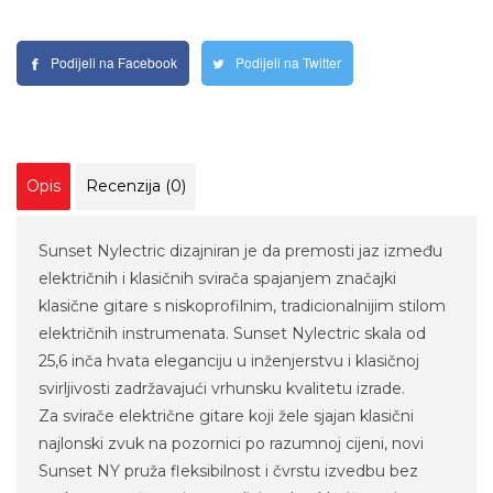
Podijeli na Facebook
Podijeli na Twitter
Opis
Recenzija (0)
Sunset Nylectric dizajniran je da premosti jaz između
električnih i klasičnih svirača spajanjem značajki
klasične gitare s niskoprofilnim, tradicionalnijim stilom
električnih instrumenata. Sunset Nylectric skala od
25,6 inča hvata eleganciju u inženjerstvu i klasičnoj
svirljivosti zadržavajući vrhunsku kvalitetu izrade.
Za svirače električne gitare koji žele sjajan klasični
najlonski zvuk na pozornici po razumnoj cijeni, novi
Sunset NY pruža fleksibilnost i čvrstu izvedbu bez