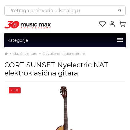
Kategorije
Klasične gitare
Ozvučene klasične gitare
CORT SUNSET Nyelectric NAT
elektroklasična gitara
-15%