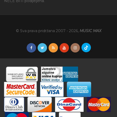
NEĆE BITI podijeljena.
© Sva prava pridržana 2007 -
2026
,
MUSIC MAX