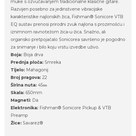
muke s ozvučavanjem tradicionalne klasične gitare.
Razvijen posebno za jedinstvene vibracijske
karakteristike najlonskih žica, Fishman® Sonicore VTB
EQ sustav prenosi prirodni zvuk najlona s prozirnošću i
iznimnom ravnotežom žica-u-žica. Snažno, ali
organsko pretpojačalo Sonicorea savršeno je pogodno
za snimanje i bilo koju vrstu izvedbe uživo.
Boja:
Boja drva
Prednja ploča:
Smreka
Tijelo:
Mahagonij
Broj pragova:
22
Širina nuta:
45㎜
Skala:
650mm
Magneti:
Da
Elektronika:
Fishman® Sonicore Pickup & VTB
Preamp
Žice:
Savarez®