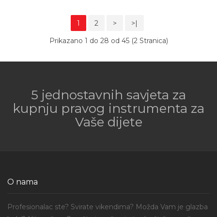
1
2
>
>|
Prikazano 1 do 28 od 45 (2 Stranica)
5 jednostavnih savjeta za
kupnju pravog instrumenta za
Vaše dijete
O nama
Profesionalac ste? Svirate vikendima? Možda Vam je glazba