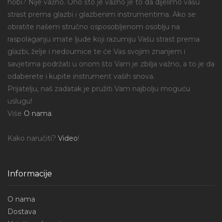
hobi? Nije važno. Ono što je važno je to da dijelimo vašu
strast prema glazbi i glazbenim instrumentima. Ako se
obratite našem stručno osposobljenom osoblju na
raspolaganju imate ljude koji razumiju Vašu strast prema
glazbi, želje i nedoumice te će Vas svojim znanjem i
savjetima podržati u onom što Vam je zbilja važno, a to je da
odaberete i kupite instrument vaših snova.
Prijatelju, naš zadatak je pružiti Vam najbolju moguću
uslugu!
Više
O nama
.
Kako naručiti?
Video
!
Informacije
O nama
Dostava