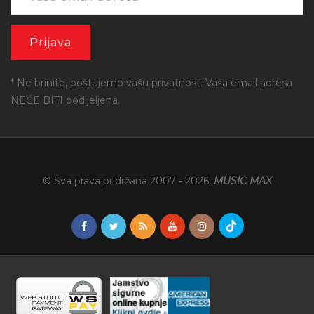
* Ne brinite, poštujemo vašu privatnost. Vaša email adresa
NEĆE BITI podijeljena.
© Sva prava pridržana 2007 -
2026
,
MUSIC MAX