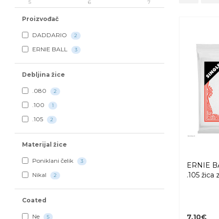
5
6
7
Proizvođač
DADDARIO
2
ERNIE BALL
3
Debljina žice
.080
2
.100
1
.105
2
Materijal žice
Poniklani čelik
3
ERNIE B
.105 žica 
Nikal
2
Coated
Ne
7,10€
5