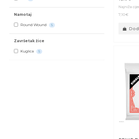
Najniža cij
Namotaj
7,10€
Round Wound
5
Doda
Završetak žice
Kuglica
5