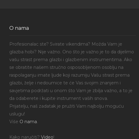
O nama
Profesionalac ste? Svirate vikendima? Možda Vam je
glazba hobi? Nije važno. Ono što je važno je to da dijelimo
vašu strast prema glazbi i glazbenim instrumentima. Ako
se obratite našem stručno osposobljenom osoblju na
raspolaganju imate ljude koji razumiju Vašu strast prema
glazbi, želje i nedoumice te će Vas svojim znanjem i
savjetima podržati u onom što Vam je zbilja važno, a to je
da odaberete i kupite instrument vaših snova.
Prijatelju, naš zadatak je pružiti Vam najbolju moguću
uslugu!
Više
O nama
.
Kako naručiti?
Video
!