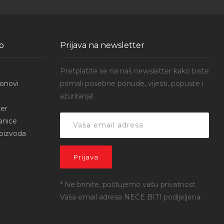
o
Prijava na newsletter
Pretplatite se na naš newsletter kako biste
onovi
primali posebne ponude, vijesti, popuste i
ažuriranja!
er
anice
roizvoda
* Ne brinite, poštujemo vašu privatnost.
Vaša email adresa NEĆE BITI podijeljena.