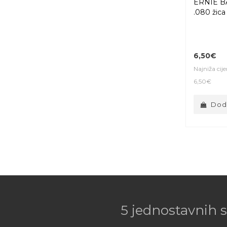
ERNIE B
.080 žica
6,50€
Najniža cij
6,50€
Doda
5 jednostavnih 