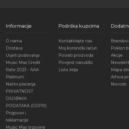
Informacije
Podrška kupcima
Dodatn
O nama
Kontaktirajte nas
Brandovi
Dostava
Moj korisnički račun
Poklon b
Uvjeti poslovanja
Povrati proizvoda
Akcije
Music Max Credit
Povijest narudžbi
Newslett
Rate 2023 - AAA
Lista želja
Mapa str
Platinum
Arhiva p
Načini plaćanja
Novosti
PRIVATNOST
OSOBNIH
PODATAKA (GDPR)
Prigovori i
reklamacije
Music Max trgovine