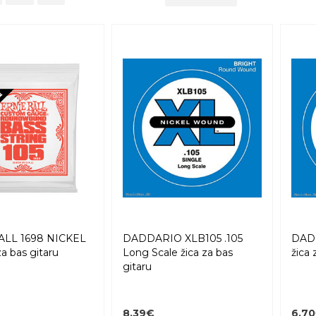
ALL 1698 NICKEL
DADDARIO XLB105 .105
DAD
za bas gitaru
Long Scale žica za bas
žica 
gitaru
8,39€
6,7