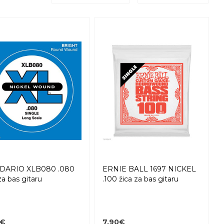
DARIO XLB080 .080
ERNIE BALL 1697 NICKEL
za bas gitaru
.100 žica za bas gitaru
0€
7,90€