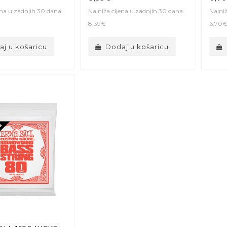
ena u zadnjih 30 dana:
Najniža cijena u zadnjih 30 dana:
Najniž
8,39€
6,70
j u košaricu
Dodaj u košaricu