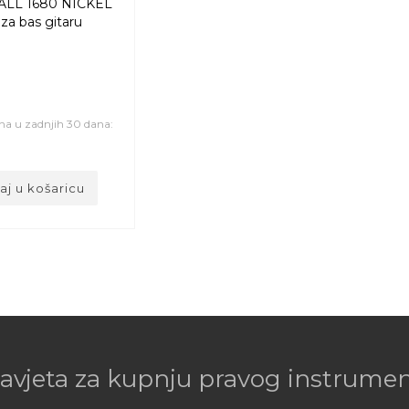
ALL 1680 NICKEL
 za bas gitaru
ena u zadnjih 30 dana:
j u košaricu
savjeta za kupnju pravog instrument