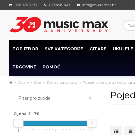
098 176 3103
01 3498 669
info@musicmax.hr
TOP IZBOR
SVE KATEGORIJE
GITARE
UKULELE
TRGOVINE
POMOĆ
Gitare
Žice
Žice za bas gitaru
Pojedinačne žice za bas gitaru
Pojed
×
Filter proizvoda
Cijena
5
-
7
€