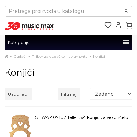
Kategorije
Gudači
Pribor za gudačke instrumente
Konjići
Konjići
Usporedi
Filtriraj
GEWA 407102 Teller 3/4 konjić za violončelo