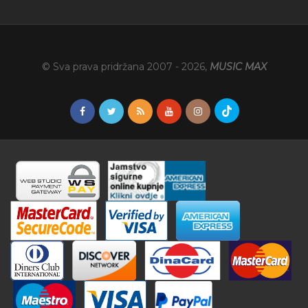
© Sva prava pridržana 2007 -
2026
,
MUSIC MAX