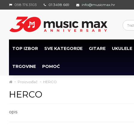
098 176 3103
01 3498 669
info@musicmax.hr
TOP IZBOR
SVE KATEGORIJE
GITARE
UKULELE
TRGOVINE
POMOĆ
Proizvođač
HERCO
HERCO
opis