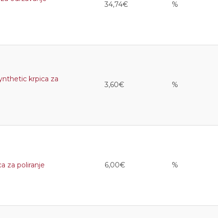
34,74€
%
thetic krpica za
3,60€
%
 za poliranje
6,00€
%