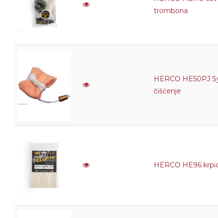
trombona
HERCO HE50PJ Syn
čišćenje
HERCO HE96 krpica