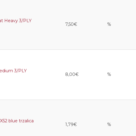
t Heavy 3/PLY
7,50€
%
dium 3/PLY
8,00€
%
2 blue trzalica
1,79€
%