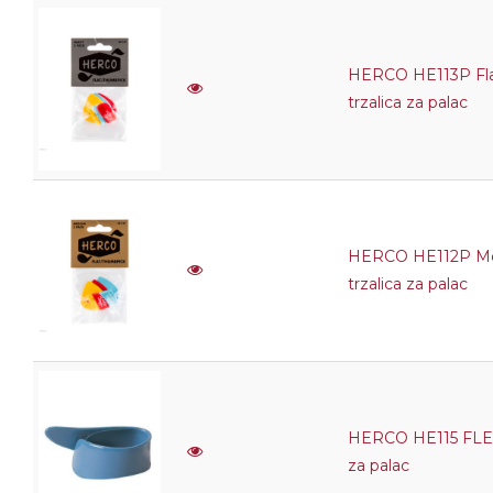
HERCO HE113P Fla
trzalica za palac
HERCO HE112P Me
trzalica za palac
HERCO HE115 FLEX5
za palac