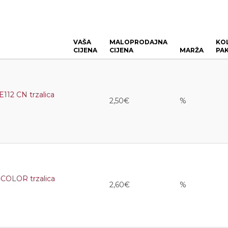
VAŠA
MALOPRODAJNA
KOL
CIJENA
CIJENA
MARŽA
PA
2 CN trzalica
2,50€
%
COLOR trzalica
2,60€
%