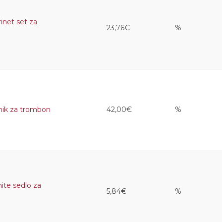
net set za
23,76€
%
ik za trombon
42,00€
%
te sedlo za
5,84€
%