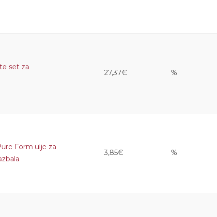
e set za
27,37€
%
re Form ulje za
3,85€
%
azbala