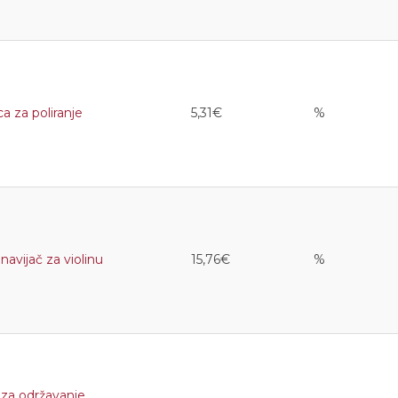
 za poliranje
5,31€
%
vijač za violinu
15,76€
%
za održavanje