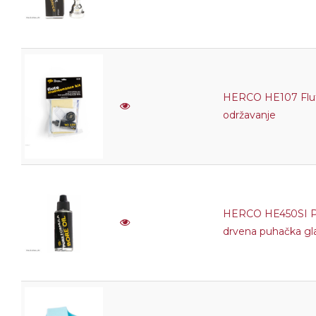
HERCO HE107 Flut
održavanje
HERCO HE450SI Pu
drvena puhačka gl