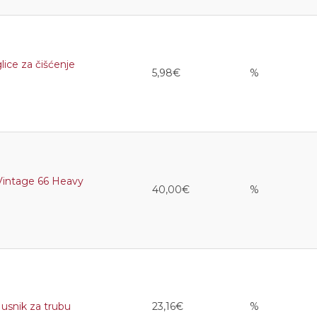
ce za čišćenje
5,98€
%
intage 66 Heavy
40,00€
%
snik za trubu
23,16€
%