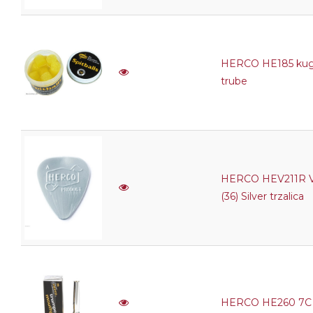
HERCO HE185 kugli
trube
HERCO HEV211R V
(36) Silver trzalica
HERCO HE260 7C u