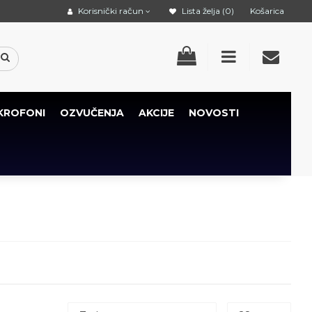
Korisnički račun
Lista želja (0)
Košarica
KROFONI
OZVUČENJA
AKCIJE
NOVOSTI