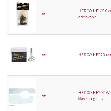
HERCO HE105 Clari
održavanje
HERCO HE270 usn
HERCO HE202 Whi
klasičnu gitaru