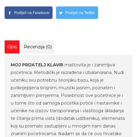
Podijeli na Facebook
Podijeli na Twitter
Opis
Recenzija (0)
MOJ PRIJATELJ KLAVIR
maštovita je i zanimljiva
početnica. Metodički je razrađena i izbalansirana. Nudi
učeniku svu potrebnu teorijsku bazu, koja je
potkrijepljena brojnim, muzički jasnim, poznatim i
zanimljivim primjerima. Posebnost ove početnice je i
u tome što od samoga početka potiče i nastavnike i
učenike na izazov transponiranja i vlastitoga skladanja
te čitanja prima vista (dodatak udžbeniku), elemenata
koji su premalo zastupljeni u mnogim nam danas
znanim početnicama. Nadam se da će ovo hrvatsko