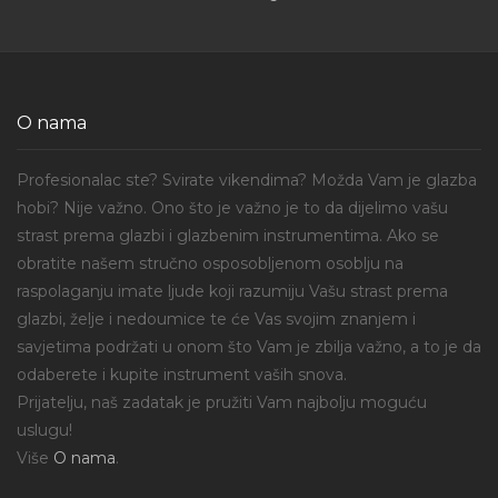
O nama
Profesionalac ste? Svirate vikendima? Možda Vam je glazba
hobi? Nije važno. Ono što je važno je to da dijelimo vašu
strast prema glazbi i glazbenim instrumentima. Ako se
obratite našem stručno osposobljenom osoblju na
raspolaganju imate ljude koji razumiju Vašu strast prema
glazbi, želje i nedoumice te će Vas svojim znanjem i
savjetima podržati u onom što Vam je zbilja važno, a to je da
odaberete i kupite instrument vaših snova.
Prijatelju, naš zadatak je pružiti Vam najbolju moguću
uslugu!
Više
O nama
.