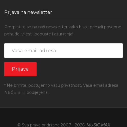
Prijava na newsletter
Pretplatite se na naš newsletter kako biste primali posebne
ponude, vijesti, popuste i ažuriranja!
* Ne brinite, poštujemo vašu privatnost. Vaša email adresa
NEĆE BITI podijeljena.
© Sva prava pridržana 2007 -
2026
,
MUSIC MAX