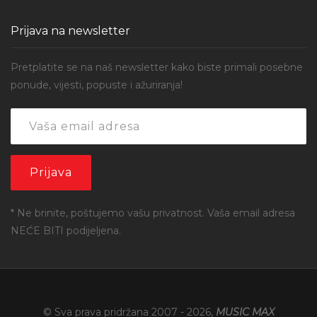
Prijava na newsletter
Pretplatite se na naš newsletter kako biste primali posebne
ponude, vijesti, popuste i ažuriranja!
* Ne brinite, poštujemo vašu privatnost. Vaša email adresa
NEĆE BITI podijeljena.
© Sva prava pridržana 2007 -
2026
,
MUSIC MAX