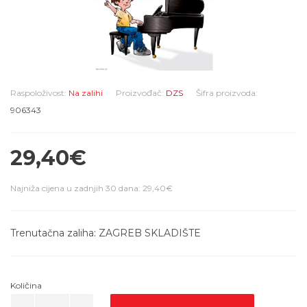
Raspoloživost:
Na zalihi
Proizvođač:
DZS
Šifra proizvoda:
906343
29,40€
Najniža cijena u zadnjih 30 dana: 29,40€
Trenutačna zaliha: ZAGREB SKLADIŠTE
Količina