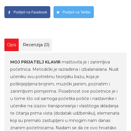
Podijeli na Facebook
Podijeli na Twitter
Opis
Recenzija (0)
MOJ PRIJATELJ KLAVIR
maštovita je i zanimljiva
početnica. Metodički je razrađena i izbalansirana. Nudi
učeniku svu potrebnu teorijsku bazu, koja je
potkrijepljena brojnim, muzički jasnim, poznatim i
zanimljivim primjerima. Posebnost ove početnice je i
u tome što od samoga početka potiče i nastavnike i
učenike na izazov transponiranja i vlastitoga skladanja
te čitanja prima vista (dodatak udžbeniku), elemenata
koji su premalo zastupljeni u mnogim nam danas
znanim početnicama. Nadam se da će ovo hrvatsko