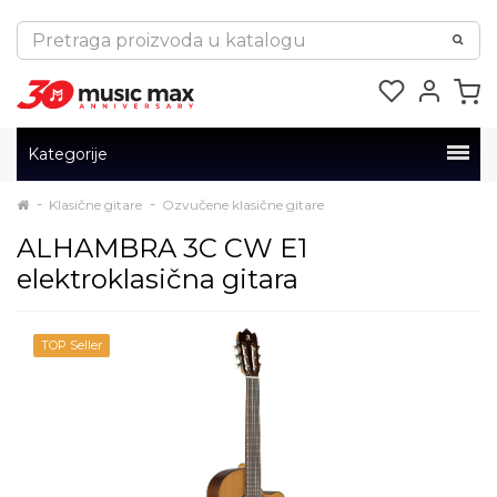
Kategorije
Klasične gitare
Ozvučene klasične gitare
ALHAMBRA 3C CW E1
elektroklasična gitara
TOP Seller