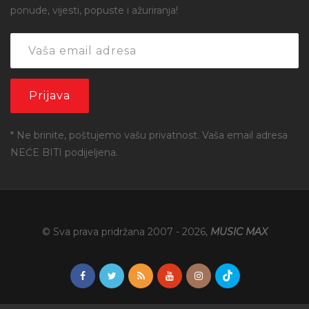
ponude, vijesti, popuste i ažuriranja!
* Ne brinite, poštujemo vašu privatnost. Vaša email adresa
NEĆE BITI podijeljena.
© Sva prava pridržana 2007 -
2026
,
MUSIC MAX