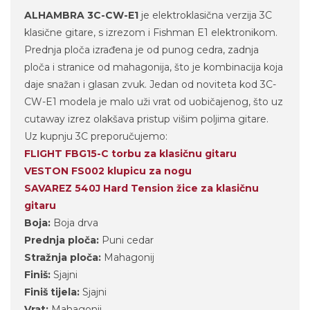
ALHAMBRA 3C-CW-E1
je elektroklasična verzija 3C
klasične gitare, s izrezom i Fishman E1 elektronikom.
Prednja ploča izrađena je od punog cedra, zadnja
ploča i stranice od mahagonija, što je kombinacija koja
daje snažan i glasan zvuk. Jedan od noviteta kod 3C-
CW-E1 modela je malo uži vrat od uobičajenog, što uz
cutaway izrez olakšava pristup višim poljima gitare.
Uz kupnju 3C preporučujemo:
FLIGHT FBG15-C torbu za klasičnu gitaru
VESTON FS002 klupicu za nogu
SAVAREZ 540J Hard Tension žice za klasičnu
gitaru
Boja:
Boja drva
Prednja ploča:
Puni cedar
Stražnja ploča:
Mahagonij
Finiš:
Sjajni
Finiš tijela:
Sjajni
Vrat:
Mahagonij