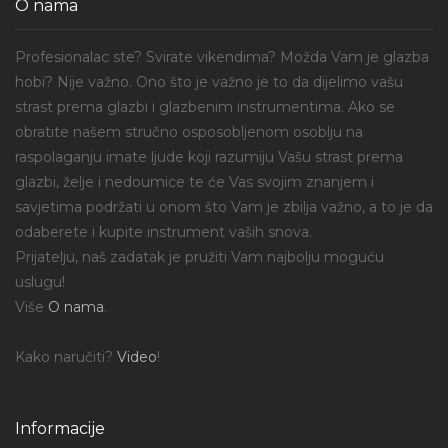
O nama
Profesionalac ste? Svirate vikendima? Možda Vam je glazba
hobi? Nije važno. Ono što je važno je to da dijelimo vašu
strast prema glazbi i glazbenim instrumentima. Ako se
obratite našem stručno osposobljenom osoblju na
raspolaganju imate ljude koji razumiju Vašu strast prema
glazbi, želje i nedoumice te će Vas svojim znanjem i
savjetima podržati u onom što Vam je zbilja važno, a to je da
odaberete i kupite instrument vaših snova.
Prijatelju, naš zadatak je pružiti Vam najbolju moguću
uslugu!
Više
O nama
.
Kako naručiti?
Video
!
Informacije