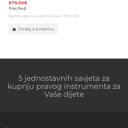
679,00€
714,74€
Najniža cijena u zadnjih 30 dana: 679,00€
Dodaj u košaricu
5 jednostavnih savjeta za
kupnju pravog instrumenta za
Vaše dijete