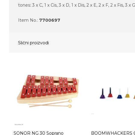
tones: 3 x C, 1 x Cis, 3 x D, 1 x Dis, 2 x E, 2 x F, 2 x Fis, 3 x G
Item No.:
7700697
Slični proizvodi
SONOR NG 30 Soprano
BOOMWHACKERS 