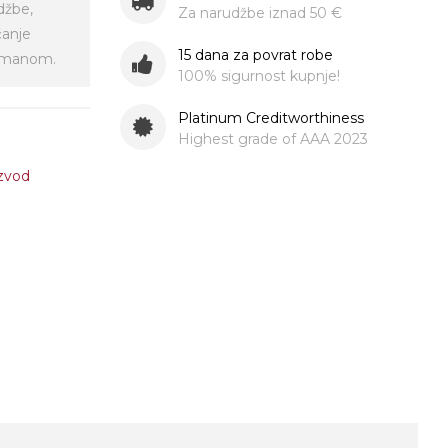
džbe,
Za narudžbe iznad 50 €
ćanje
15 dana za povrat robe
virmanom.
100% sigurnost kupnje!
Platinum Creditworthiness
Highest grade of AAA 2023
izvod