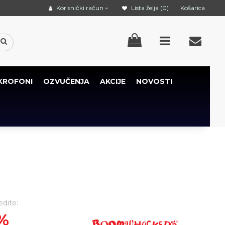
Korisnički račun
Lista želja (0)
Košarica
KROFONI
OZVUČENJA
AKCIJE
NOVOSTI
edite:
%