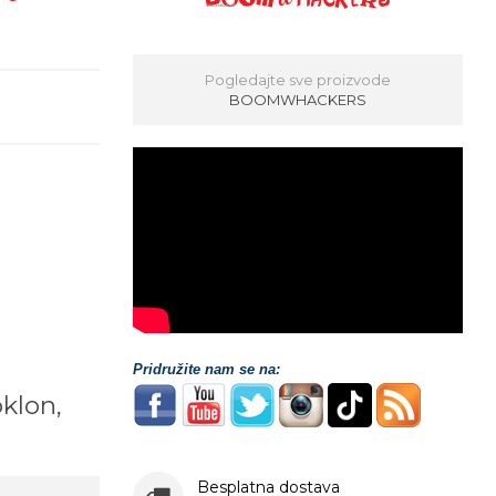
Pogledajte sve proizvode
BOOMWHACKERS
Pridružite nam se na:
oklon,
!
Besplatna dostava