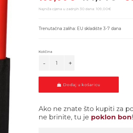
Najniža cijena u zadnjih 30 dana: 109,00€
Trenutačna zaliha: EU skladište 3-7 dana
Količina
Dodaj u košaricu
Ako ne znate što kupiti za p
ne brinite, tu je
poklon bon