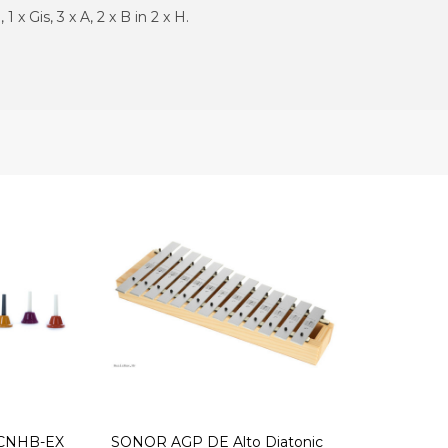
, 1 x Gis, 3 x A, 2 x B in 2 x H.
CNHB-EX
SONOR AGP DE Alto Diatonic