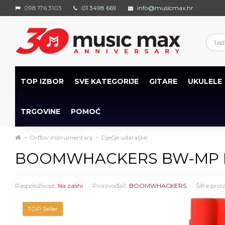
098 176 3103
01 3498 669
info@musicmax.hr
TOP IZBOR
SVE KATEGORIJE
GITARE
UKULELE
TRGOVINE
POMOĆ
Orffov instrumentarij
Dječje udaraljke
BOOMWHACKERS BW-MP Move
Raspoloživost:
Na zalihi
Proizvođač:
BOOMWHACKERS
Šifra pro
TOP Seller