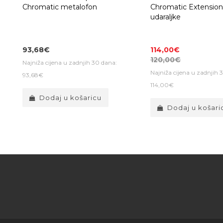
Chromatic metalofon
Chromatic Extension
udaraljke
93,68€
114,00€
120,00€
Najniža cijena u zadnjih 30 dana:
Najniža cijena u zadnjih 
93,68€
114,00€
Dodaj u košaricu
Dodaj u košari
5 jednostavnih 