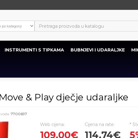
INSTRUMENTI S TIPKAMA
BUBNJEVI I UDARALJKE
MI
 & Play dječje udaraljke
izvoda:
7700697
Web cijena:
Cijena na rate:
* Št
109,00€
114,74€
5