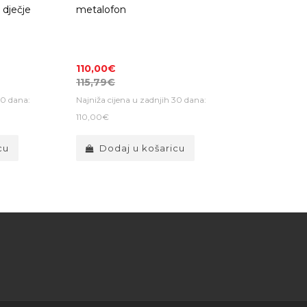
 dječje
metalofon
110,00€
115,79€
30 dana:
Najniža cijena u zadnjih 30 dana:
110,00€
cu
Dodaj u košaricu
savjeta za kupnju pravog instrument