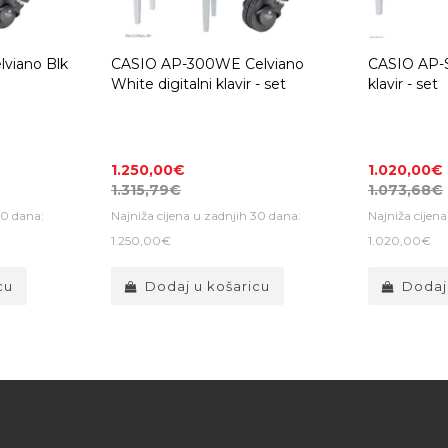
viano Blk
CASIO AP-300WE Celviano
CASIO AP-S
White digitalni klavir - set
klavir - set
1.250,00€
1.020,00€
1.315,79€
1.073,68€
30 dana:
Najniža cijena u zadnjih 30 dana:
Najniža cijen
1.250,00€
1.020,00€
cu
Dodaj u košaricu
Dodaj