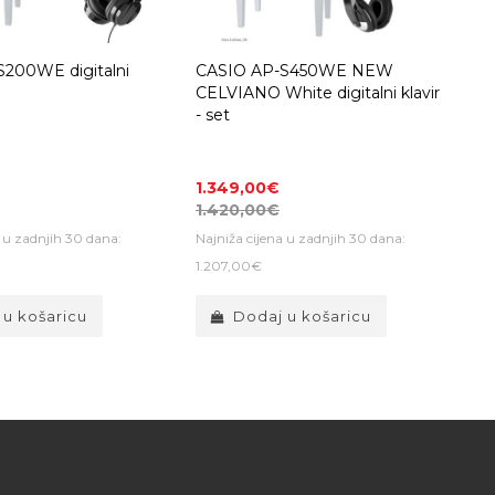
200WE digitalni
CASIO AP-S450WE NEW
CELVIANO White digitalni klavir
- set
1.349,00€
1.420,00€
a u zadnjih 30 dana:
Najniža cijena u zadnjih 30 dana:
1.207,00€
 u košaricu
Dodaj u košaricu