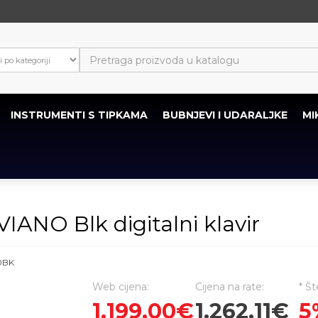
INSTRUMENTI S TIPKAMA
BUBNJEVI I UDARALJKE
MI
NO Blk digitalni klavir
0BK
Web cijena:
Cijena na rate:
* Št
1.199,00€
1.262,11€
5