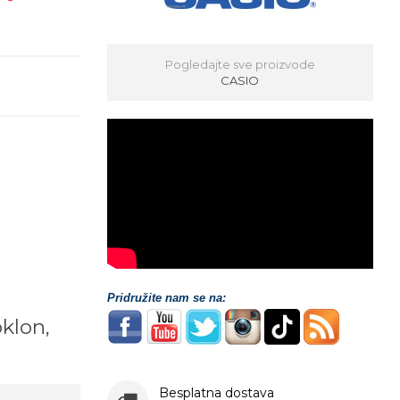
Pogledajte sve proizvode
CASIO
Pridružite nam se na:
oklon,
!
Besplatna dostava