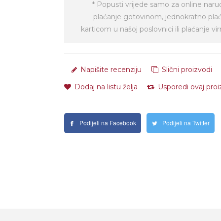
* Popusti vrijede samo za online naru
plaćanje gotovinom, jednokratno pla
karticom u našoj poslovnici ili plaćanje 
Napišite recenziju
Slični proizvodi
Dodaj na listu želja
Usporedi ovaj pro
Podijeli na Facebook
Podijeli na Twitter