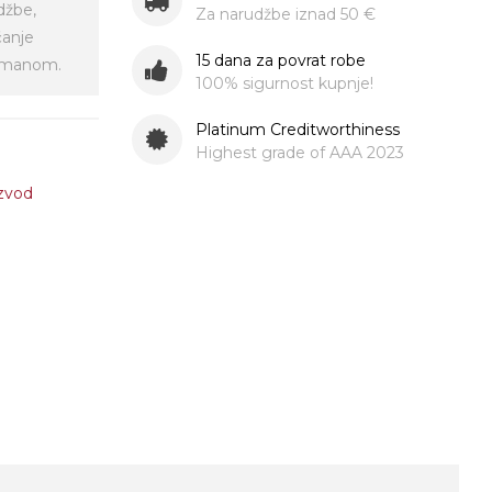
džbe,
Za narudžbe iznad 50 €
ćanje
15 dana za povrat robe
virmanom.
100% sigurnost kupnje!
Platinum Creditworthiness
Highest grade of AAA 2023
izvod