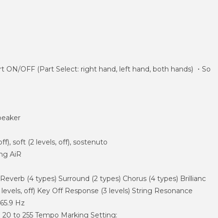
t ON/OFF (Part Select: right hand, left hand, both hands) ・So
peaker
f), soft (2 levels, off), sostenuto
ng AiR
Reverb (4 types) Surround (2 types) Chorus (4 types) Brillianc
vels, off) Key Off Response (3 levels) String Resonance
465.9 Hz
 20 to 255 Tempo Marking Setting: