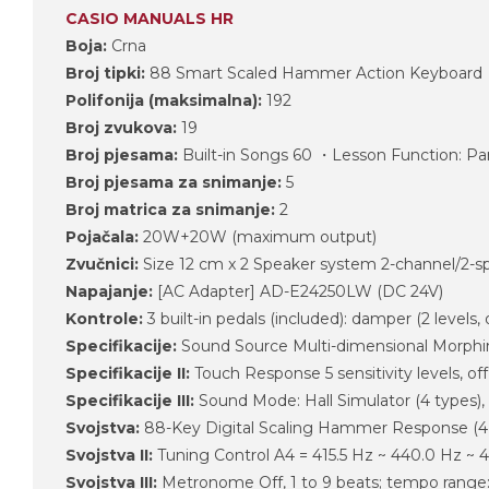
CASIO MANUALS HR
Boja:
Crna
Broj tipki:
88 Smart Scaled Hammer Action Keyboard
Polifonija (maksimalna):
192
Broj zvukova:
19
Broj pjesama:
Built-in Songs 60 ・Lesson Function: Par
Broj pjesama za snimanje:
5
Broj matrica za snimanje:
2
Pojačala:
20W+20W (maximum output)
Zvučnici:
Size 12 cm x 2 Speaker system 2-channel/2-s
Napajanje:
[AC Adapter] AD-E24250LW (DC 24V)
Kontrole:
3 built-in pedals (included): damper (2 levels, of
Specifikacije:
Sound Source Multi-dimensional Morphi
Specifikacije II:
Touch Response 5 sensitivity levels, off
Specifikacije III:
Sound Mode: Hall Simulator (4 types), 
Svojstva:
88-Key Digital Scaling Hammer Response (4 le
Svojstva II:
Tuning Control A4 = 415.5 Hz ~ 440.0 Hz ~ 
Svojstva III:
Metronome Off, 1 to 9 beats; tempo range: