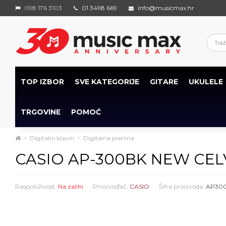
098 176 3103
01 3498 669
info@musicmax.hr
TOP IZBOR
SVE KATEGORIJE
GITARE
UKULELE
TRGOVINE
POMOĆ
Digitalni klaviri
Digitalna pianina
CASIO AP-300BK NEW CELVIA
Raspoloživost:
Na zalihi
Proizvođač:
CASIO
Šifra proizvoda:
AP30