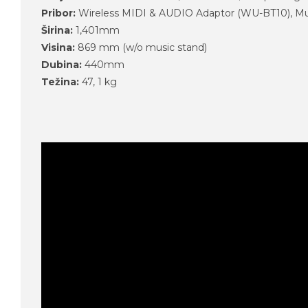
Pribor:
Wireless MIDI & AUDIO Adaptor (WU-BT10), M
Širina:
1,401mm
Visina:
869 mm (w/o music stand)
Dubina:
440mm
Težina:
47, 1 kg