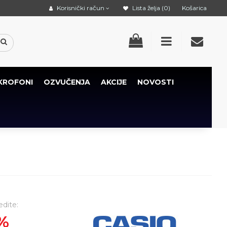
Korisnički račun
Lista želja (0)
Košarica
KROFONI
OZVUČENJA
AKCIJE
NOVOSTI
edite:
%