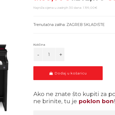
Najniža cijena u zadnjih 30 dana: 1.199,00€
Trenutačna zaliha: ZAGREB SKLADIŠTE
Količina
Dodaj u košaricu
Ako ne znate što kupiti za p
ne brinite, tu je
poklon bon