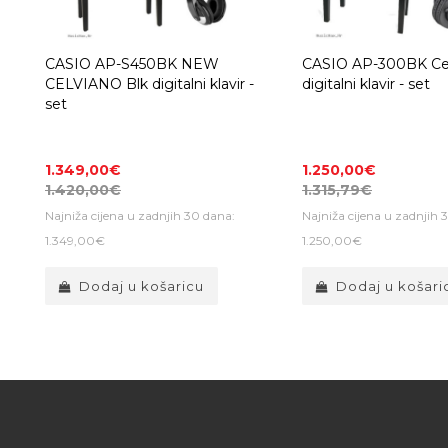
CASIO AP-S450BK NEW
CASIO AP-300BK Cel
CELVIANO Blk digitalni klavir -
digitalni klavir - set
set
1.349,00€
1.250,00€
1.420,00€
1.315,79€
Najniža cijena u zadnjih 30 dana:
Najniža cijena u zadnjih 
1.349,00€
1.250,00€
Dodaj u košaricu
Dodaj u košari