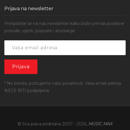
Prijava na newsletter
Pretplatite se na naš newsletter kako biste primali posebne
ponude, vijesti, popuste i ažuriranja!
* Ne brinite, poštujemo vašu privatnost. Vaša email adresa
NEĆE BITI podijeljena.
© Sva prava pridržana 2007 -
2026
,
MUSIC MAX