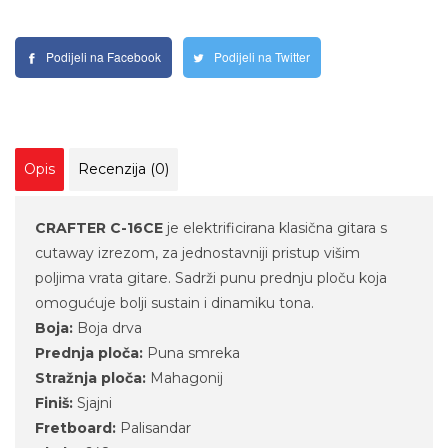
Podijeli na Facebook
Podijeli na Twitter
Opis
Recenzija (0)
CRAFTER C-16CE
je elektrificirana klasična gitara s
cutaway izrezom, za jednostavniji pristup višim
poljima vrata gitare. Sadrži punu prednju ploču koja
omogućuje bolji sustain i dinamiku tona.
Boja:
Boja drva
Prednja ploča:
Puna smreka
Stražnja ploča:
Mahagonij
Finiš:
Sjajni
Fretboard:
Palisandar