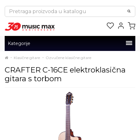
Kategorije
Klasične gitare
Ozvučene klasične gitare
CRAFTER C-16CE elektroklasična
gitara s torbom