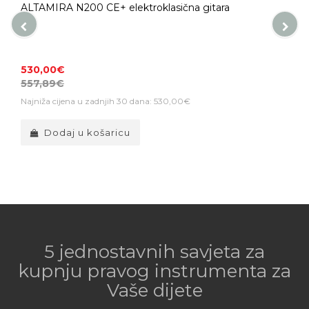
ALTAMIRA N200 CE+ elektroklasična gitara
530,00€
557,89€
Najniža cijena u zadnjih 30 dana: 530,00€
Dodaj u košaricu
5 jednostavnih savjeta za
kupnju pravog instrumenta za
Vaše dijete