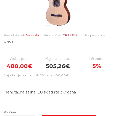
Raspoloživost:
Na zalihi
Proizvođač:
CRAFTER
Šifra proizvoda:
C16CE
Web cijena:
Cijena na rate:
* Štedite:
480,00€
505,26€
5%
Najniža cijena u zadnjih 30 dana: 480,00€
Trenutačna zaliha: EU skladište 3-7 dana
Količina