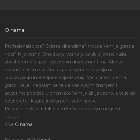
O nama
Profesionalac ste? Svirate vikendima? Možda Vam je glazba
hobi? Nije važno. Ono što je važno je to da dijelimo vašu
strast prema glazbi i glazbenim instrumentima. Ako se
obratite našem stručno osposobljenom osoblju na
raspolaganju imate ljude koji razumiju Vašu strast prema
glazbi, želje i nedoumice te će Vas svojim znanjem i
savjetima podržati u onom što Vam je zbilja važno, a to je da
odaberete i kupite instrument vaših snova.
Prijatelju, naš zadatak je pružiti Vam najbolju moguću
uslugu!
Više
O nama
.
Kako naručiti?
Video
!