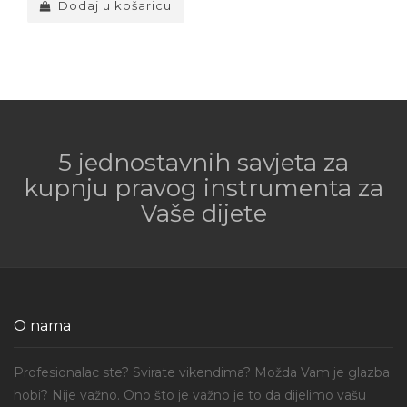
Dodaj u košaricu
5 jednostavnih savjeta za
kupnju pravog instrumenta za
Vaše dijete
O nama
Profesionalac ste? Svirate vikendima? Možda Vam je glazba
hobi? Nije važno. Ono što je važno je to da dijelimo vašu