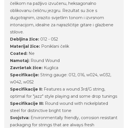
čelikom na pažljivo izvučenu, heksagonalno
oblikovanu čeličnu jezgru. Rezultat su žice s
dugotrajnim, izrazito svijetlim tonom i izvrsnom
intonacijom, idealne za najrazličitije gitare i glazbene
stilove.
Debljina žice:
012 - 052
Materijal žice:
Poniklani čelik
Coated:
Ne
Namotaj:
Round Wound
Završetak žice:
Kuglica
Specifikacije:
String gauge: 012, 016, w024, w032,
w042, w052
Specifikacije II:
Features a wound 3rd/G string,
optimal for "jazz" style playing and some drop tunings
Specifikacije III:
Round wound with nickelplated
steel for distinctive bright tone
Svojstva:
Environmentally friendly, corrosion resistant
packaging for strings that are always fresh