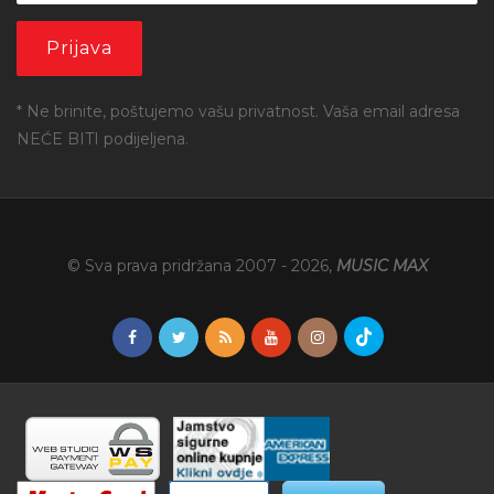
* Ne brinite, poštujemo vašu privatnost. Vaša email adresa
NEĆE BITI podijeljena.
© Sva prava pridržana 2007 -
2026
,
MUSIC MAX