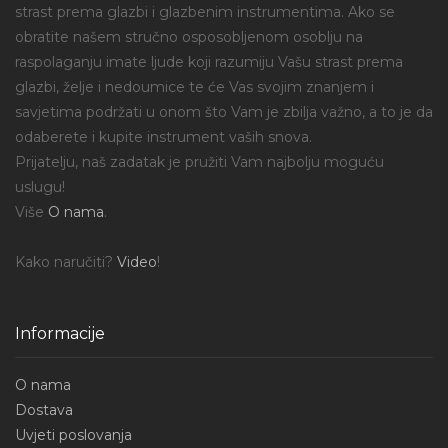
strast prema glazbi i glazbenim instrumentima. Ako se
obratite našem stručno osposobljenom osoblju na
raspolaganju imate ljude koji razumiju Vašu strast prema
glazbi, želje i nedoumice te će Vas svojim znanjem i
savjetima podržati u onom što Vam je zbilja važno, a to je da
odaberete i kupite instrument vaših snova.
Prijatelju, naš zadatak je pružiti Vam najbolju moguću
uslugu!
Više
O nama
.
Kako naručiti?
Video
!
Informacije
O nama
Dostava
Uvjeti poslovanja