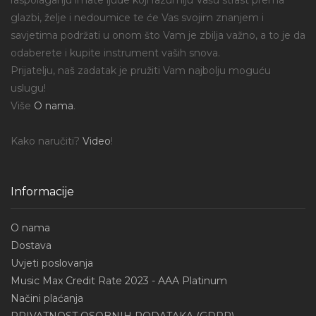
glazbi, želje i nedoumice te će Vas svojim znanjem i
savjetima podržati u onom što Vam je zbilja važno, a to je da
odaberete i kupite instrument vaših snova.
Prijatelju, naš zadatak je pružiti Vam najbolju moguću
uslugu!
Više
O nama
.
Kako naručiti?
Video
!
Informacije
O nama
Dostava
Uvjeti poslovanja
Music Max Credit Rate 2023 - AAA Platinum
Načini plaćanja
PRIVATNOST OSOBNIH PODATAKA (GDPR)