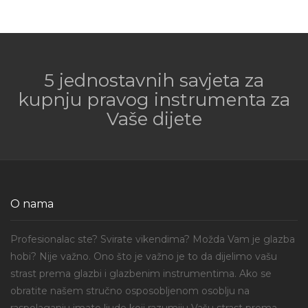
5 jednostavnih savjeta za
kupnju pravog instrumenta za
Vaše dijete
O nama
Profesionalac ste? Svirate vikendima? Možda Vam je glazba
hobi? Nije važno. Ono što je važno je to da dijelimo vašu
strast prema glazbi i glazbenim instrumentima. Ako se
obratite našem stručno osposobljenom osoblju na
raspolaganju imate ljude koji razumiju Vašu strast prema