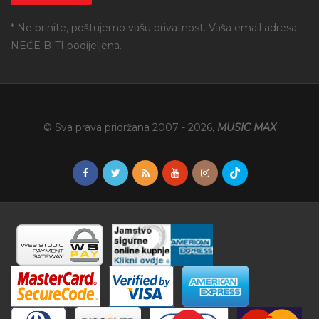
* Ne brinite, poštujemo vašu privatnost. Vaša email adresa
NEĆE BITI podijeljena.
© Sva prava pridržana 2007 -
2026
,
MUSIC MAX