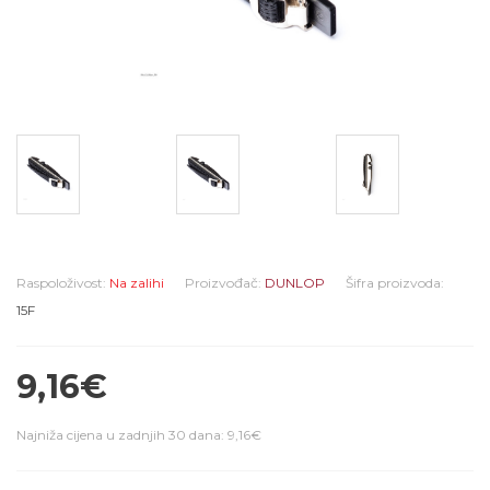
Raspoloživost:
Na zalihi
Proizvođač:
DUNLOP
Šifra proizvoda:
15F
9,16€
Najniža cijena u zadnjih 30 dana: 9,16€