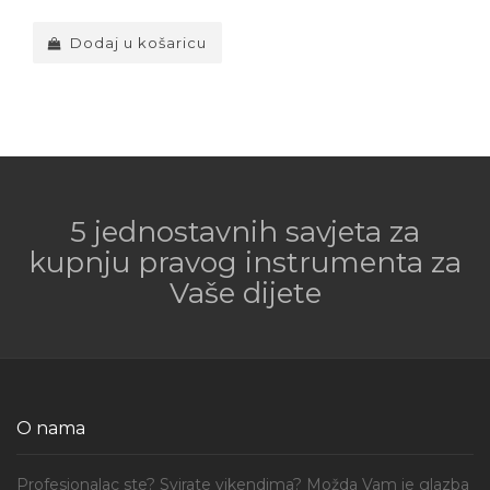
Dodaj u košaricu
5 jednostavnih savjeta za
kupnju pravog instrumenta za
Vaše dijete
O nama
Profesionalac ste? Svirate vikendima? Možda Vam je glazba