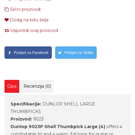
Slični proizvodi
Dodaj na listu želja
Usporedi ovaj proizvod
Podijeli na Facebook
Podijeli na Twitter
Opis
Recenzija (0)
Specifikacije:
DUNLOP SHELL LARGE
THUMBPICKS
Proizvod:
9023
Dunlop 9023P Shell Thumbpick Large (4)
offers a
comfortable fit and a warm, full tone for guitar or