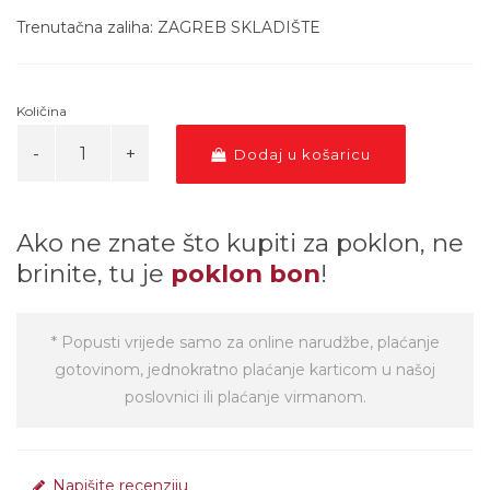
Trenutačna zaliha: ZAGREB SKLADIŠTE
Količina
Dodaj u košaricu
Ako ne znate što kupiti za poklon, ne
brinite, tu je
poklon bon
!
* Popusti vrijede samo za online narudžbe, plaćanje
gotovinom, jednokratno plaćanje karticom u našoj
poslovnici ili plaćanje virmanom.
Napišite recenziju