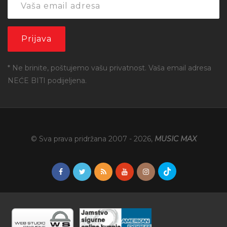
* Ne brinite, poštujemo vašu privatnost. Vaša email adresa
NEĆE BITI podijeljena.
© Sva prava pridržana 2007 -
2026
,
MUSIC MAX