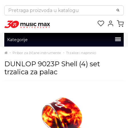
Kategorije
Pribor za žičane instrumente
Trzalice i naprsnici
DUNLOP 9023P Shell (4) set
trzalica za palac