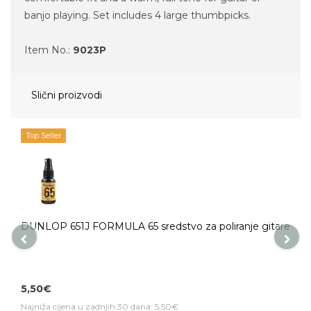
banjo playing. Set includes 4 large thumbpicks.
Item No.:
9023P
Slični proizvodi
Top Seller
DUNLOP 651J FORMULA 65 sredstvo za poliranje gitare
5,50€
Najniža cijena u zadnjih 30 dana: 5,50€