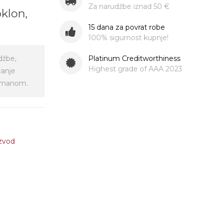
Za narudžbe iznad 50 €
oklon,
!
15 dana za povrat robe
100% sigurnost kupnje!
Platinum Creditworthiness
džbe,
Highest grade of AAA 2023
ćanje
virmanom.
izvod