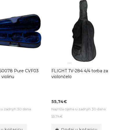
0078 Pure CVF03
FLIGHT TV-284 4/4 torba za
 violinu
violončelo
55,74€
a u zadnjih 30 dana:
Najniža cijena u zadnjih 30 dana:
55,74€
 u košaricu
Dodaj u košaricu