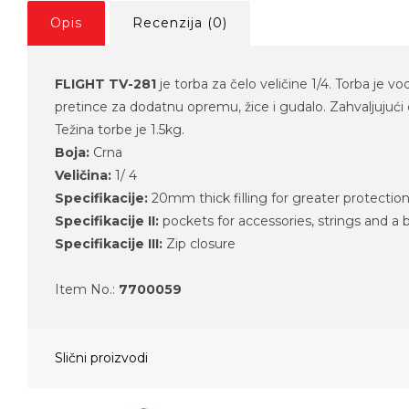
Opis
Recenzija (0)
FLIGHT TV-281
je torba za čelo veličine 1/4. Torba je 
pretince za dodatnu opremu, žice i gudalo. Zahvaljujući 
Težina torbe je 1.5kg.
Boja:
Crna
Veličina:
1/ 4
Specifikacije:
20mm thick filling for greater protectio
Specifikacije II:
pockets for accessories, strings and a
Specifikacije III:
Zip closure
Item No.:
7700059
Slični proizvodi