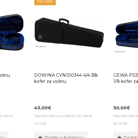
Top Seller
olinu
DOWINA CVN100344 4/4 Blk
GEWA PS35
kofer za violinu
1/8 kofer za
45,00€
50,00€
30 dana:
Najniža cijena u zadnjih 30 dana:
Najniža cijen
41,05€
50,00€
cu
Dodaj u košaricu
Dodaj