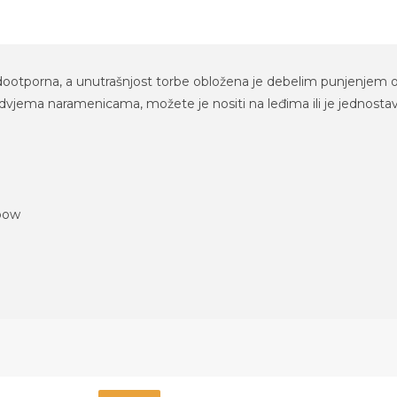
vodootporna, a unutrašnjost torbe obložena je debelim punjenjem o
dvjema naramenicama, možete je nositi na leđima ili je jednostavno
n
 bow