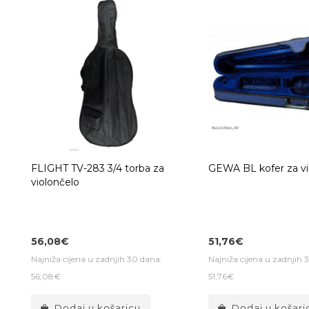
FLIGHT TV-283 3/4 torba za
GEWA BL kofer za vi
violončelo
56,08€
51,76€
Najniža cijena u zadnjih 30 dana:
Najniža cijena u zadnjih 
56,08€
51,76€
Dodaj u košaricu
Dodaj u košari