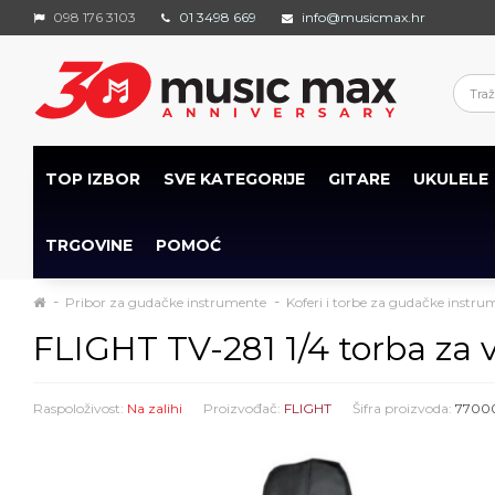
098 176 3103
01 3498 669
info@musicmax.hr
TOP IZBOR
SVE KATEGORIJE
GITARE
UKULELE
TRGOVINE
POMOĆ
Pribor za gudačke instrumente
Koferi i torbe za gudačke instru
FLIGHT TV-281 1/4 torba za 
Raspoloživost:
Na zalihi
Proizvođač:
FLIGHT
Šifra proizvoda:
7700