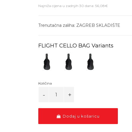
Najniža cijena u zadnjih 30 dana: 56,08€
Trenutačna zaliha: ZAGREB SKLADIŠTE
FLIGHT CELLO BAG Variants
Količina
Dodaj u košaricu