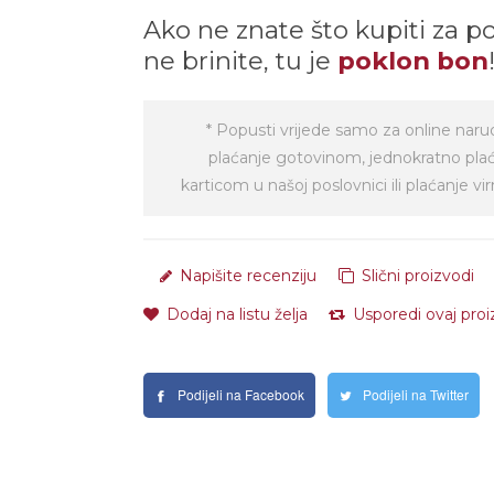
Ako ne znate što kupiti za p
ne brinite, tu je
poklon bon
* Popusti vrijede samo za online naru
plaćanje gotovinom, jednokratno pla
karticom u našoj poslovnici ili plaćanje 
Napišite recenziju
Slični proizvodi
Dodaj na listu želja
Usporedi ovaj pro
Podijeli na Facebook
Podijeli na Twitter