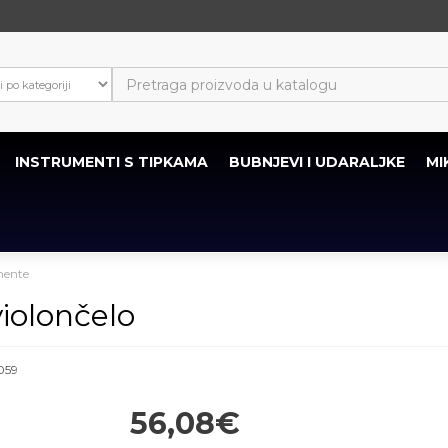
INSTRUMENTI S TIPKAMA
BUBNJEVI I UDARALJKE
MI
mente
violončelo
059
56,08€