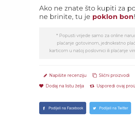
Ako ne znate što kupiti za p
ne brinite, tu je
poklon bon
* Popusti vrijede samo za online naru
plaćanje gotovinom, jednokratno pla
karticom u našoj poslovnici ili plaćanje 
Napišite recenziju
Slični proizvodi
Dodaj na listu želja
Usporedi ovaj pro
Podijeli na Facebook
Podijeli na Twitter