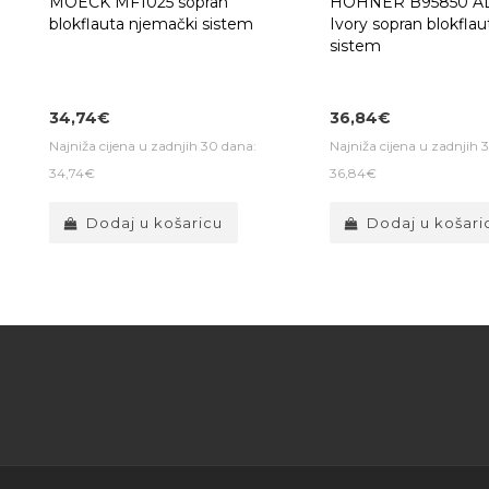
MOECK MF1025 sopran
HOHNER B95850 A
blokflauta njemački sistem
Ivory sopran blokfla
sistem
34,74€
36,84€
Najniža cijena u zadnjih 30 dana:
Najniža cijena u zadnjih 
34,74€
36,84€
Dodaj u košaricu
Dodaj u košari
5 jednostavnih 