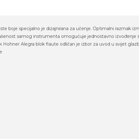
ste boje specijalno je dizajnirana za učenje. Optimalni razmak izm
uglašenost samog instrumenta omogućuje jednostavno izvođenje sta
Hohner Alegra blok flaute odličan je izbor za uvod u svijet glaz
je