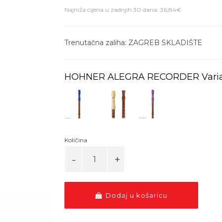
Najniža cijena u zadnjih 30 dana: 36,84€
Trenutačna zaliha: ZAGREB SKLADIŠTE
HOHNER ALEGRA RECORDER Varia
Količina
Dodaj u košaricu