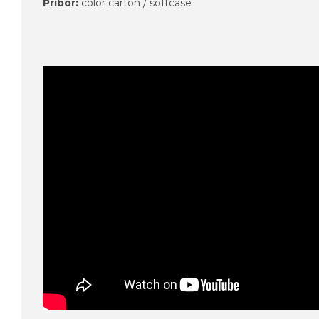
Pribor:
color carton / softcase