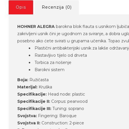
Opis
Recenzija (0)
HOHNER ALEGRA
barokna blok flauta s usnikom ljubiča
zakrivljeni usnik čini je ugodnom za sviranje, a dobra 
posebno ako ćete svirati u grupama učenika. Topao zvuk 
Plastični antibakterijski usnik za lakše održavan
Rastavljivo tijelo od drveta
Torbica za nošenje
Barokni sistem
Boja:
Ružičasta
Materijal:
Kruška
Specifikacije:
Head node: plastic
Specifikacije II:
Corpus: pearwood
Specifikacije III:
Tuning: soprano
Svojstva:
Fingering: Baroque
Svojstva II:
Construction: 2-piece