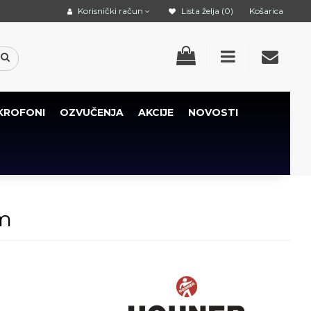
Korisnički račun
Lista želja (0)
Košarica
KROFONI
OZVUČENJA
AKCIJE
NOVOSTI
em