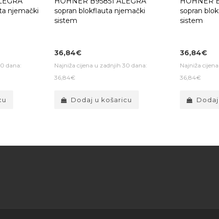
LEGRA
HOHNER B95851 ALEGRA
HOHNER B
uta njemački
sopran blokflauta njemački
sopran blok
sistem
sistem
36,84€
36,84€
30 dana:
Najniža cijena u zadnjih 30 dana:
Najniža cijen
36,84€
36,84€
cu
Dodaj u košaricu
Dodaj
savjeta za kupnju pravog instrument