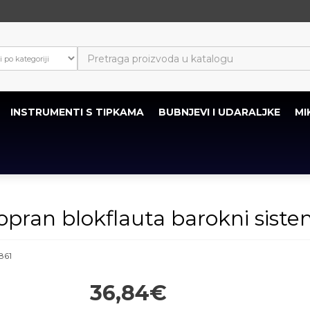
INSTRUMENTI S TIPKAMA
BUBNJEVI I UDARALJKE
MI
an blokflauta barokni sist
861
36,84€