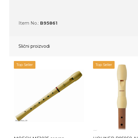
Item No.:
B95861
Slični proizvodi
Top Seller
Top Seller