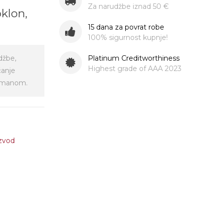
Za narudžbe iznad 50 €
oklon,
!
15 dana za povrat robe
100% sigurnost kupnje!
Platinum Creditworthiness
džbe,
Highest grade of AAA 2023
ćanje
virmanom.
izvod