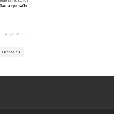
95852 ALEGRA
flauta njemački
a u zadnjih 30 dana:
 u košaricu
a za Vaše dijete