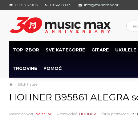
098 176 3103
01 3498 669
info@musicmax.hr
TOP IZBOR
SVE KATEGORIJE
GITARE
UKULELE
TRGOVINE
POMOĆ
Blok flaute
HOHNER B95861 ALEGRA sopr
Raspoloživost:
Na zalihi
Proizvođač:
HOHNER
Šifra proizvoda:
B95