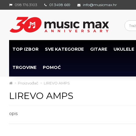
098 176 3103
01 3498 669
info@musicmax.hr
TOP IZBOR
SVE KATEGORIJE
GITARE
UKULELE
TRGOVINE
POMOĆ
Proizvođač
LIREVO AMPS
LIREVO AMPS
opis