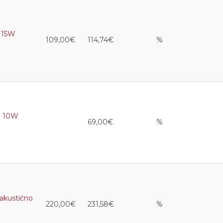
 15W
109,00€
114,74€
%
0 10W
69,00€
%
kustično
220,00€
231,58€
%