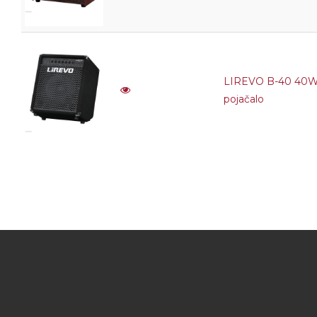
LIREVO B-40 40W
pojačalo
5 jednostavnih 