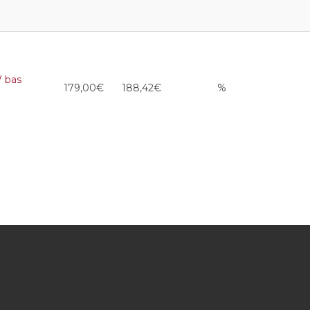
 bas
179,00€
188,42€
%
savjeta za kupnju pravog instrument