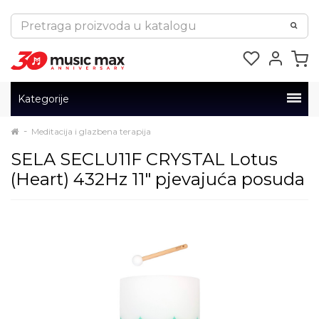
Kategorije
Meditacija i glazbena terapija
SELA SECLU11F CRYSTAL Lotus
(Heart) 432Hz 11" pjevajuća posuda