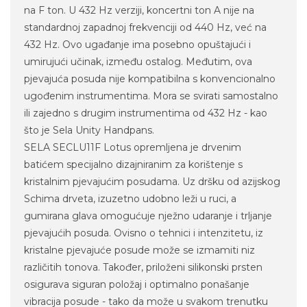
na F ton. U 432 Hz verziji, koncertni ton A nije na
standardnoj zapadnoj frekvenciji od 440 Hz, već na
432 Hz. Ovo ugađanje ima posebno opuštajući i
umirujući učinak, između ostalog. Međutim, ova
pjevajuća posuda nije kompatibilna s konvencionalno
ugođenim instrumentima. Mora se svirati samostalno
ili zajedno s drugim instrumentima od 432 Hz - kao
što je Sela Unity Handpans.
SELA SECLU11F Lotus opremljena je drvenim
batićem specijalno dizajniranim za korištenje s
kristalnim pjevajućim posudama. Uz dršku od azijskog
Schima drveta, izuzetno udobno leži u ruci, a
gumirana glava omogućuje nježno udaranje i trljanje
pjevajućih posuda. Ovisno o tehnici i intenzitetu, iz
kristalne pjevajuće posude može se izmamiti niz
različitih tonova. Također, priloženi silikonski prsten
osigurava siguran položaj i optimalno ponašanje
vibracija posude - tako da može u svakom trenutku