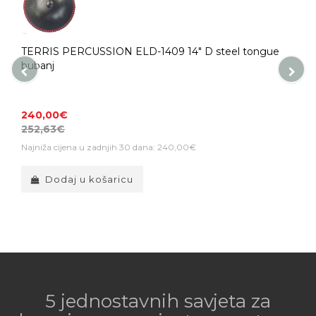
TERRIS PERCUSSION ELD-1409 14" D steel tongue
bubanj
240,00€
252,63€
Najniža cijena u zadnjih 30 dana: 240,00€
Dodaj u košaricu
5 jednostavnih savjeta za