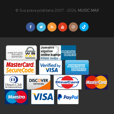
© Sva prava pridržana 2007 -
2026
,
MUSIC MAX