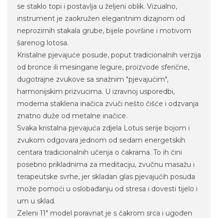
se staklo topi i postavlja u željeni oblik. Vizualno,
instrument je zaokružen elegantnim dizajnom od
neprozirnih stakala grube, bijele površine i motivom
šarenog lotosa.
Kristalne pjevajuće posude, poput tradicionalnih verzija
od bronce ili mesingane legure, proizvode sferične,
dugotrajne zvukove sa snažnim "pjevajućim",
harmonijskim prizvucima. U izravnoj usporedbi,
moderna staklena inačica zvuči nešto čišće i odzvanja
znatno duže od metalne inačice.
Svaka kristalna pjevajuća zdjela Lotus serije bojom i
zvukom odgovara jednom od sedam energetskih
centara tradicionalnih učenja o čakrama. To ih čini
posebno prikladnima za meditaciju, zvučnu masažu i
terapeutske svrhe, jer skladan glas pjevajućih posuda
može pomoći u oslobađanju od stresa i dovesti tijelo i
um u sklad.
Zeleni 11" model poravnat je s čakrom srca i ugođen