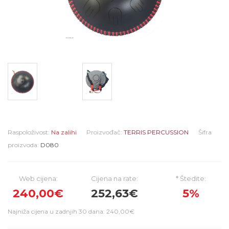
Raspoloživost:
Na zalihi
Proizvođač:
TERRIS PERCUSSION
Šifra
proizvoda:
D080
Web cijena:
Cijena na rate:
* Štedite:
240,00€
252,63€
5%
Najniža cijena u zadnjih 30 dana: 240,00€