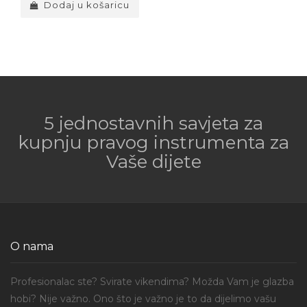
Dodaj u košaricu
5 jednostavnih savjeta za
kupnju pravog instrumenta za
Vaše dijete
O nama
Profesionalac ste? Svirate vikendima? Možda Vam je glazba
hobi? Nije važno. Ono što je važno je to da dijelimo vašu