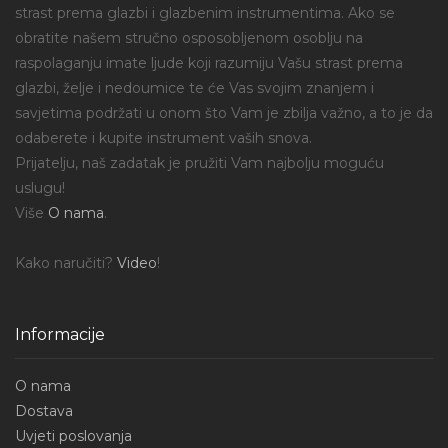
strast prema glazbi i glazbenim instrumentima. Ako se
obratite našem stručno osposobljenom osoblju na
raspolaganju imate ljude koji razumiju Vašu strast prema
glazbi, želje i nedoumice te će Vas svojim znanjem i
savjetima podržati u onom što Vam je zbilja važno, a to je da
odaberete i kupite instrument vaših snova.
Prijatelju, naš zadatak je pružiti Vam najbolju moguću
uslugu!
Više
O nama
.
Kako naručiti?
Video
!
Informacije
O nama
Dostava
Uvjeti poslovanja