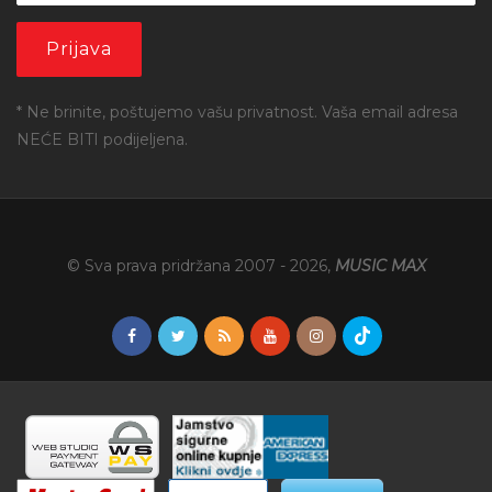
* Ne brinite, poštujemo vašu privatnost. Vaša email adresa
NEĆE BITI podijeljena.
© Sva prava pridržana 2007 -
2026
,
MUSIC MAX