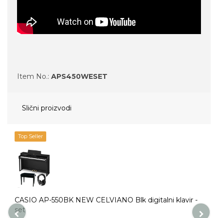
Item No.:
APS450WESET
Slični proizvodi
Top Seller
CASIO AP-550BK NEW CELVIANO Blk digitalni klavir -
C
set
s