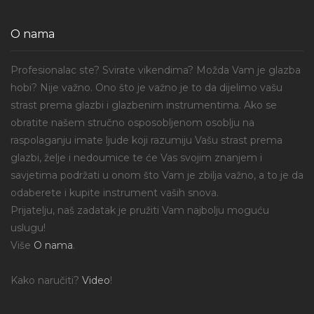
O nama
Profesionalac ste? Svirate vikendima? Možda Vam je glazba
hobi? Nije važno. Ono što je važno je to da dijelimo vašu
strast prema glazbi i glazbenim instrumentima. Ako se
obratite našem stručno osposobljenom osoblju na
raspolaganju imate ljude koji razumiju Vašu strast prema
glazbi, želje i nedoumice te će Vas svojim znanjem i
savjetima podržati u onom što Vam je zbilja važno, a to je da
odaberete i kupite instrument vaših snova.
Prijatelju, naš zadatak je pružiti Vam najbolju moguću
uslugu!
Više
O nama
.
Kako naručiti?
Video
!