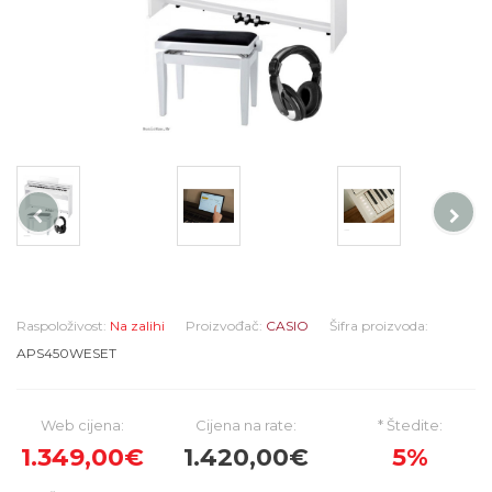
Raspoloživost:
Na zalihi
Proizvođač:
CASIO
Šifra proizvoda:
APS450WESET
Web cijena:
Cijena na rate:
* Štedite:
1.349,00€
1.420,00€
5%