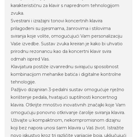
karakterističnu za klavir s naprednom tehnologijom
zvuka.
Svestrani i izražajni tonovi koncertnih klavira
prilagođeni su pjesmama, žanrovima i stilovima
sviranja koje volite, omogućujući Vam personalizaciju
Vaše izvedbe. Sustav zvuka kreiran je kako bi uhvatio
prirodnu rezonancu kao da koncertni klavir svira
odmah ispred Vas.
Klavijatura postiže izvanrednu svirajuću sposobnost
kombinacijom mehanike batića i digitalne kontrolne
tehnologije.
Pažljivo dizajniran 3-pedalni sustav omogućuje nježno
korištenje pedala, hvatajući suptilnosti koncertnog
klavira. Otkrijte mnoštvo inovativnih značajki koje Vam
omogućuju ponovno otkrivanje čarolije sviranja klavira.
Uživajte u kompaktnom, nekompromisnom dizajnu
koji bez napora unosi šarm klavira u Vaš život. Istražite
novo iskustvo kroz tri različite varijacije boja, uključujući