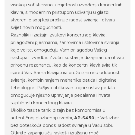
visokoj i sofisticiranoj umjetnosti izvođenja koncertnih
klavira, s modernim pristupom uživanju u glazbi,
stvoren je spoj koji proširuje radost sviranja i otvara
svijet novih mogućnosti.
Raznoliki i izražajni zvukovi koncertnog klavira,
prilagođeni pjesmama, žanrovima i stilovima sviranja
koje volite, omogućuju Vam prilagodbu Vašeg
nastupa i izvedbe. Zvučni sustav je dizajniran da uhvati
prirodnu rezonancu, kao da koncertni klavir svira tik
ispred Vas. Sama klavijatura pruža iznimnu udobnost
sviranja, kombiniranjem mehanike batića i digitalne
tehnologije. Pažljivo oblikovan trojni sustav pedala
omogućuje nježno upravljanje pedalama i hvata
suptilnosti koncertnog klavira.
Ukoliko tražite tanki dizajn bez kompromisa u
autentičnoj glazbenoj izvedbi,
AP-S450
je Vaš izbor -
bez poteškoća donosi radost sviranja u Vašu sobu.
Otkrijte zapanjujuću raskoš i izražajnu moć