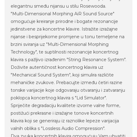
elegantnu smeđu nijansu u stilu Rosewooda.
"Multi-Dimensional Morphing AiR Sound Source"
omogućuje kreiranje prirodne i bogate rezonancije
jedinstvene za koncertne klavire. Istražite izražajne
nijanse i besprijekorne promjene u tonu temeljene na
brzini sviranja uz "Multi-Dimensional Morphing
Technology", te suptilnosti rezonancije koncertnog
klavira s pažljivo izrađenim "String Resonance System".
Doživite autentičnost koncertnog klavira uz
"Mechanical Sound System", koji simulira različite
mehaničke zvukove. Prebacujte između četiri razine
tonske varijacije koje odgovaraju otvaranju i zatvaranju
poklopca koncertnog klavira s "Lid Simulator".
Spriječite degradaciju kvalitete izvorne valne forme,
postižući prekrasne i izražajne tonove koncertnih
klavira koji se generiraju iz raznolike lepeze varijacija
valnih oblika s "Lossless Audio Compression".
Dva zvuka koncertnih klavira omogućuju Vam uhvatiti