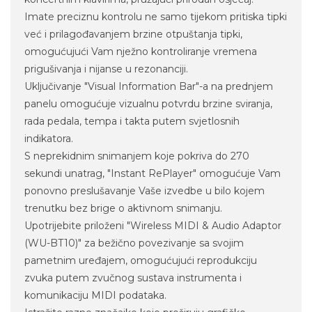
Imate preciznu kontrolu ne samo tijekom pritiska tipki
već i prilagođavanjem brzine otpuštanja tipki,
omogućujući Vam nježno kontroliranje vremena
prigušivanja i nijanse u rezonanciji.
Uključivanje "Visual Information Bar"-a na prednjem
panelu omogućuje vizualnu potvrdu brzine sviranja,
rada pedala, tempa i takta putem svjetlosnih
indikatora.
S neprekidnim snimanjem koje pokriva do 270
sekundi unatrag, "Instant RePlayer" omogućuje Vam
ponovno preslušavanje Vaše izvedbe u bilo kojem
trenutku bez brige o aktivnom snimanju.
Upotrijebite priloženi "Wireless MIDI & Audio Adaptor
(WU-BT10)" za bežično povezivanje sa svojim
pametnim uređajem, omogućujući reprodukciju
zvuka putem zvučnog sustava instrumenta i
komunikaciju MIDI podataka.