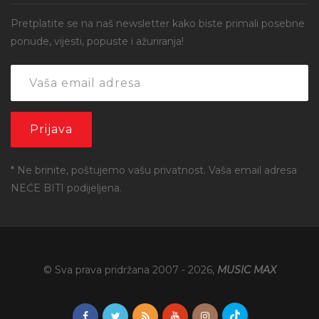
Pretplatite se na naš newsletter kako biste primali posebne
ponude, vijesti, popuste i ažuriranja!
* Ne brinite, poštujemo vašu privatnost. Vaša email adresa
NEĆE BITI podijeljena.
© Sva prava pridržana 2007 -
2026
,
MUSIC MAX