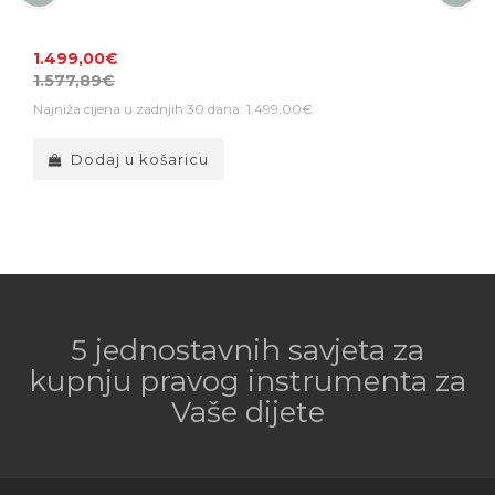
1.499,00€
1
1.577,89€
1
Najniža cijena u zadnjih 30 dana: 1.499,00€
N
Dodaj u košaricu
5 jednostavnih savjeta za
kupnju pravog instrumenta za
Vaše dijete