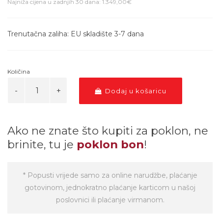
Najniža cijena u zadnjih 30 dana: 1.349,00€
Trenutačna zaliha: EU skladište 3-7 dana
Količina
Dodaj u košaricu
Ako ne znate što kupiti za poklon, ne
brinite, tu je
poklon bon
!
* Popusti vrijede samo za online narudžbe, plaćanje
gotovinom, jednokratno plaćanje karticom u našoj
poslovnici ili plaćanje virmanom.