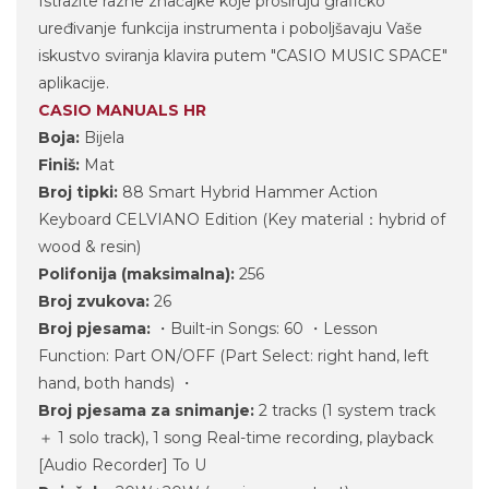
Istražite razne značajke koje proširuju grafičko
uređivanje funkcija instrumenta i poboljšavaju Vaše
iskustvo sviranja klavira putem "CASIO MUSIC SPACE"
aplikacije.
CASIO MANUALS HR
Boja:
Bijela
Finiš:
Mat
Broj tipki:
88 Smart Hybrid Hammer Action
Keyboard CELVIANO Edition (Key material：hybrid of
wood & resin)
Polifonija (maksimalna):
256
Broj zvukova:
26
Broj pjesama:
・Built-in Songs: 60 ・Lesson
Function: Part ON/OFF (Part Select: right hand, left
hand, both hands) ・
Broj pjesama za snimanje:
2 tracks (1 system track
＋ 1 solo track), 1 song Real-time recording, playback
[Audio Recorder] To U