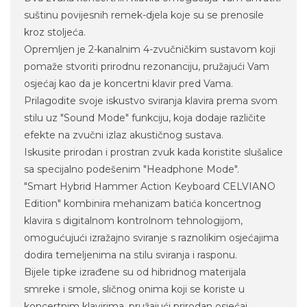
suštinu povijesnih remek-djela koje su se prenosile
kroz stoljeća.
Opremljen je 2-kanalnim 4-zvučničkim sustavom koji
pomaže stvoriti prirodnu rezonanciju, pružajući Vam
osjećaj kao da je koncertni klavir pred Vama.
Prilagodite svoje iskustvo sviranja klavira prema svom
stilu uz "Sound Mode" funkciju, koja dodaje različite
efekte na zvučni izlaz akustičnog sustava.
Iskusite prirodan i prostran zvuk kada koristite slušalice
sa specijalno podešenim "Headphone Mode".
"Smart Hybrid Hammer Action Keyboard CELVIANO
Edition" kombinira mehanizam batića koncertnog
klavira s digitalnom kontrolnom tehnologijom,
omogućujući izražajno sviranje s raznolikim osjećajima
dodira temeljenima na stilu sviranja i rasponu.
Bijele tipke izrađene su od hibridnog materijala
smreke i smole, sličnog onima koji se koriste u
koncertnim klavirima, pružajući prirodan osjećaj.