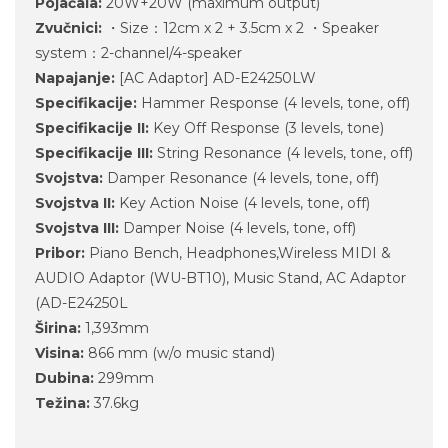
Pojačala:
20W+20W (maximum output)
Zvučnici:
・Size：12cm x 2 + 3.5cm x 2 ・Speaker
system：2-channel/4-speaker
Napajanje:
[AC Adaptor] AD-E24250LW
Specifikacije:
Hammer Response (4 levels, tone, off)
Specifikacije II:
Key Off Response (3 levels, tone)
Specifikacije III:
String Resonance (4 levels, tone, off)
Svojstva:
Damper Resonance (4 levels, tone, off)
Svojstva II:
Key Action Noise (4 levels, tone, off)
Svojstva III:
Damper Noise (4 levels, tone, off)
Pribor:
Piano Bench, Headphones,Wireless MIDI &
AUDIO Adaptor (WU-BT10), Music Stand, AC Adaptor
(AD-E24250L
Širina:
1,393mm
Visina:
866 mm (w/o music stand)
Dubina:
299mm
Težina:
37.6kg