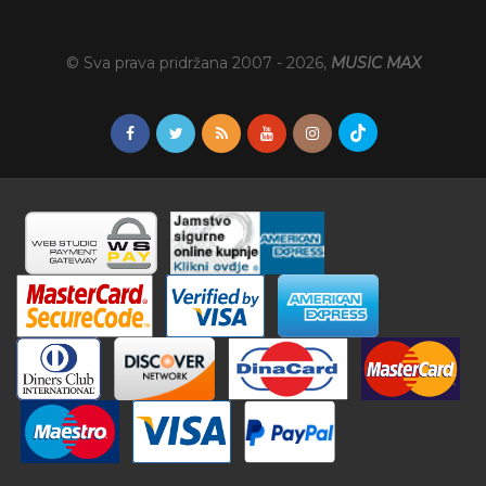
© Sva prava pridržana 2007 -
2026
,
MUSIC MAX