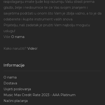
raspolaganju imate ljude koji razumiju Vašu strast prema
glazbi, želje i nedoumice te će Vas svojim znanjem i
savjetima podržati u onom što Vam je zbilja važno, a to je da
odaberete i kupite instrument vaših snova.
Prijatelju, naš zadatak je pružiti Vam najbolju moguću
uslugu!
Više
O nama
.
Kako naručiti?
Video
!
Informacije
O nama
Dostava
Uvjeti poslovanja
Music Max Credit Rate 2023 - AAA Platinum
Načini plaćanja