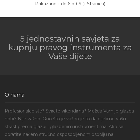
Prikazano 1 do 6 od 6 (1 Stranica)
5 jednostavnih savjeta za
kupnju pravog instrumenta za
Vaše dijete
O nama
Profesionalac ste? Svirate vikendima? Možda Vam je glazba
hobi? Nije važno. Ono što je važno je to da dijelimo vašu
strast prema glazbi i glazbenim instrumentima. Ako se
obratite našem stručno osposobljenom osoblju na