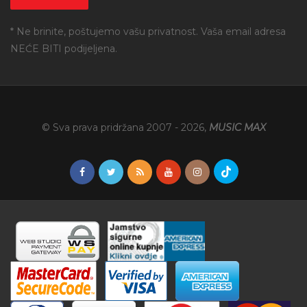
* Ne brinite, poštujemo vašu privatnost. Vaša email adresa
NEĆE BITI podijeljena.
© Sva prava pridržana 2007 -
2026
,
MUSIC MAX